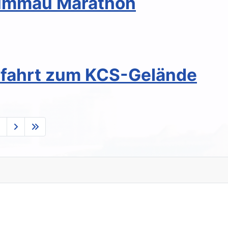
rummau Marathon
ufahrt zum KCS-Gelände
0