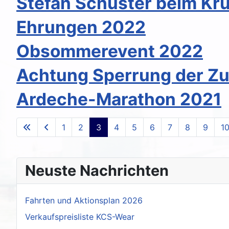
Stefan Schuster beim K
Ehrungen 2022
Obsommerevent 2022
Achtung Sperrung der Z
Ardeche-Marathon 2021
1
2
3
4
5
6
7
8
9
1
Neuste Nachrichten
Fahrten und Aktionsplan 2026
Verkaufspreisliste KCS-Wear