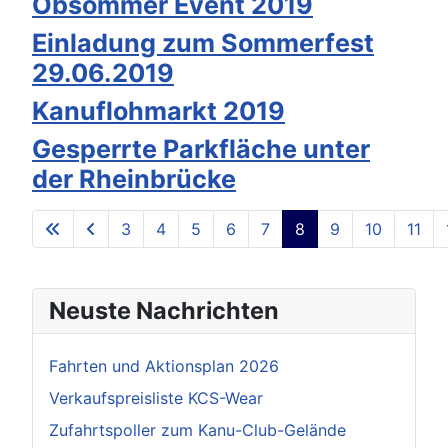
Obsommer Event 2019
Einladung zum Sommerfest
29.06.2019
Kanuflohmarkt 2019
Gesperrte Parkfläche unter
der Rheinbrücke
3
4
5
6
7
8
9
10
11
Seite 8 von 13
Neuste Nachrichten
Fahrten und Aktionsplan 2026
Verkaufspreisliste KCS-Wear
Zufahrtspoller zum Kanu-Club-Gelände