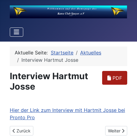
Aktuelle Seite:
Startseite
Aktuelles
Interview Hartmut Josse
Interview Hartmut
PDF
Josse
Hier der Link zum Interview mit Hartmit Josse bei
Pronto Pro
Vorheriger Beitrag: Eichbaumtour im OtterstaedterAR
Nächster Beitr
Zurück
Weiter