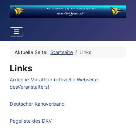
Aktuelle Seite:
Startseite
Links
Links
Ardeche Marathon (offizielle Webseite
desVeranstalters)
Deutscher Kanuverband
Pegeliste des DKV