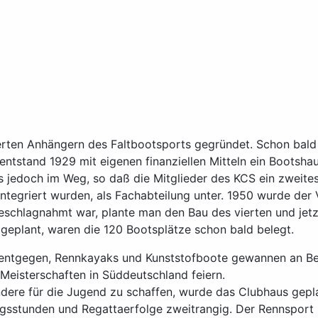
ten Anhängern des Faltbootsports gegründet. Schon bald w
 entstand 1929 mit eigenen finanziellen Mitteln ein Bootsha
s jedoch im Weg, so daß die Mitglieder des KCS ein zweit
 integriert wurden, als Fachabteilung unter. 1950 wurde de
beschlagnahmt war, plante man den Bau des vierten und jet
 geplant, waren die 120 Bootsplätze schon bald belegt.
e entgegen, Rennkayaks und Kunststofboote gewannen an Be
Meisterschaften in Süddeutschland feiern.
ondere für die Jugend zu schaffen, wurde das Clubhaus gepl
ingsstunden und Regattaerfolge zweitrangig. Der Rennspor