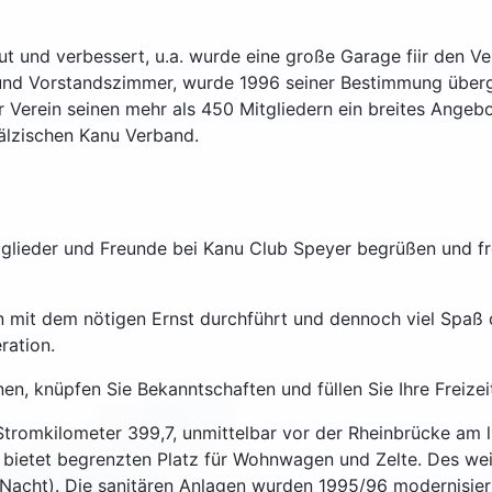
ut und verbessert, u.a. wurde eine große Garage fiir den V
 und Vorstandszimmer, wurde 1996 seiner Bestimmung über
 Verein seinen mehr als 450 Mitgliedern ein breites Angebo
fälzischen Kanu Verband.
itglieder und Freunde bei Kanu Club Speyer begrüßen und 
en mit dem nötigen Ernst durchführt und dennoch viel Spaß 
ration.
en, knüpfen Sie Bekanntschaften und füllen Sie Ihre Freizei
Stromkilometer 399,7, unmittelbar vor der Rheinbrücke am li
 bietet begrenzten Platz für Wohnwagen und Zelte. Des wei
 Nacht). Die sanitären Anlagen wurden 1995/96 modernisier