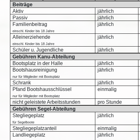
Beiträge
Aktiv
jährlich
Passiv
jährlich
Familienbeitrag
jährlich
einschl. Kinder bis 18 Jahre
Alleinerziehende
jährlich
einschl. Kinder bis 18 Jahre
Schüler u. Jugendliche
jährlich
Gebühren Kanu-Abteilung
Bootsplatz in der Halle
jährlich
Bootshausreinigung
jährlich
nur für Mitglieder mit Bootsplatz
Schrank
jährlich
Pfand Bootshausschlüssel
einmalig
nur für Mitglieder mit Bootsplatz
nicht geleistete Arbeitsstunden
pro Stunde
Gebühren Segel-Abteilung
Stegliegeplatz
jährlich
für Segelboote
Stegliegeplatzanteil
einmalig
Landliegeplatz
jährlich