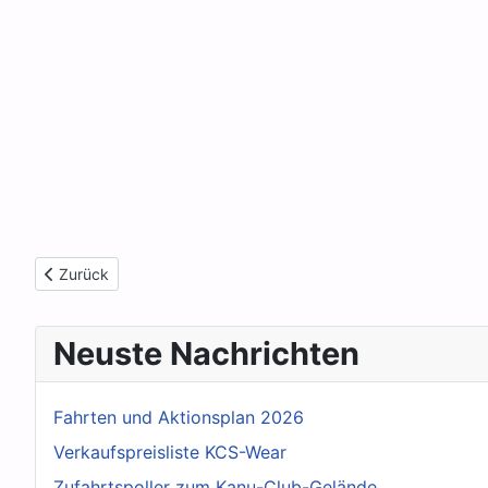
Vorheriger Beitrag: Highlight im Dezember 2022
Zurück
Neuste Nachrichten
Fahrten und Aktionsplan 2026
Verkaufspreisliste KCS-Wear
Zufahrtspoller zum Kanu-Club-Gelände