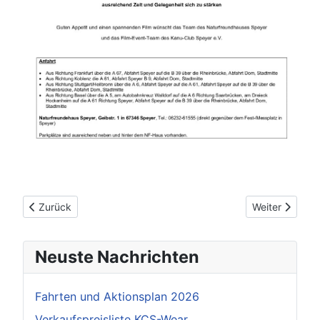
Vorheriger Beitrag: Kajakabenteuer in Norwegen
Nächster Beitr
Zurück
Weiter
Neuste Nachrichten
Fahrten und Aktionsplan 2026
Verkaufspreisliste KCS-Wear