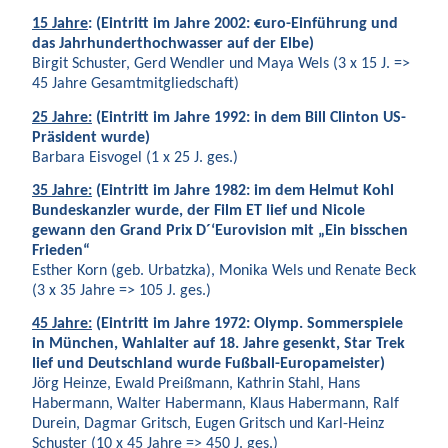
15 Jahre
: (Eintritt im Jahre 2002: €uro-Einführung und
das Jahrhunderthochwasser auf der Elbe)
Birgit Schuster, Gerd Wendler und Maya Wels (3 x 15 J. =>
45 Jahre Gesamtmitgliedschaft)
25 Jahre:
(Eintritt im Jahre 1992: in dem Bill Clinton US-
Präsident wurde)
Barbara Eisvogel (1 x 25 J. ges.)
35 Jahre:
(Eintritt im Jahre 1982: im dem Helmut Kohl
Bundeskanzler wurde, der Film ET lief und Nicole
gewann den Grand Prix D´‘Eurovision mit „Ein bisschen
Frieden“
Esther Korn (geb. Urbatzka), Monika Wels und Renate Beck
(3 x 35 Jahre => 105 J. ges.)
45 Jahre:
(Eintritt im Jahre 1972: Olymp. Sommerspiele
in München, Wahlalter auf 18. Jahre gesenkt, Star Trek
lief und Deutschland wurde Fußball-Europameister)
Jörg Heinze, Ewald Preißmann, Kathrin Stahl, Hans
Habermann, Walter Habermann, Klaus Habermann, Ralf
Durein, Dagmar Gritsch, Eugen Gritsch und Karl-Heinz
Schuster (10 x 45 Jahre => 450 J. ges.)