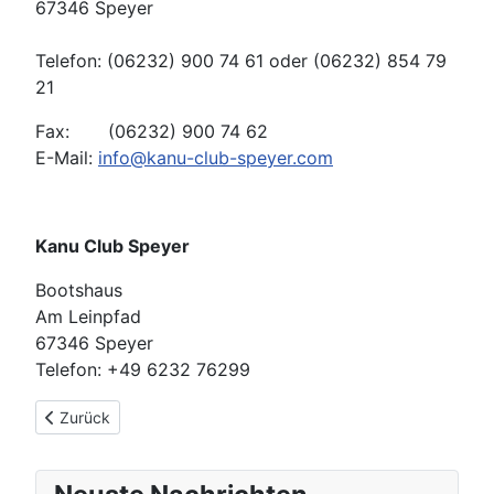
67346 Speyer
Telefon: (06232) 900 74 61 oder (06232) 854 79
21
Fax: (06232) 900 74 62
E-Mail:
info@kanu-club-speyer.com
Kanu Club Speyer
Bootshaus
Am Leinpfad
67346 Speyer
Telefon: +49 6232 76299
Vorheriger Beitrag: Mit Kanu Club Speyer Ihre Freizeit gestalte
Zurück